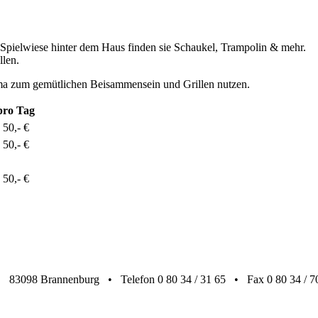
 Spielwiese hinter dem Haus finden sie Schaukel, Trampolin & mehr.
llen.
ama zum gemütlichen Beisammensein und Grillen nutzen.
pro Tag
 50,- €
 50,- €
 50,- €
• 83098 Brannenburg • Telefon 0 80 34 / 31 65 • Fax 0 80 34 / 